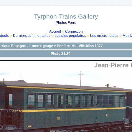
Tyrphon-Trains Gallery
Photos Ferro
Accueil
Connexion
ajouts
Derniers commentaires
Les plus populaires
Les mieux notées
Mes f
trique Espagne - 1 metre gauge
>
Ponferrada - Villablino 1977
Photo 21/24