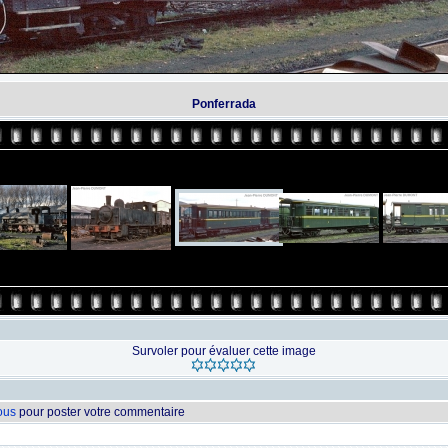
Ponferrada
Survoler pour évaluer cette image
vous
pour poster votre commentaire