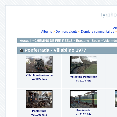
Tyrpho
Ac
Albums
Derniers ajouts
Derniers commentaires
Accueil
>
CHEMINS DE FER REELS
>
Espagne - Spain
>
Voie mét
Ponferrada - Villablino 1977
Villablino-Ponferrada
Villablino-Ponferrada
vu 1127 fois
vu 1104 fois
Ponferrada
Ponferrada
vu 1162 fois
vu 1099 fois