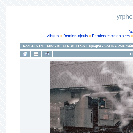
Tyrpho
Ac
Albums
Derniers ajouts
Derniers commentaires
Accueil
>
CHEMINS DE FER REELS
>
Espagne - Spain
>
Voie mét
P