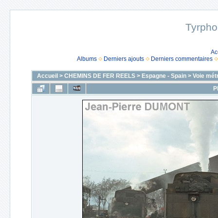
Tyrpho
Ac
Albums
Derniers ajouts
Derniers commentaires
Accueil
>
CHEMINS DE FER REELS
>
Espagne - Spain
>
Voie mét
P