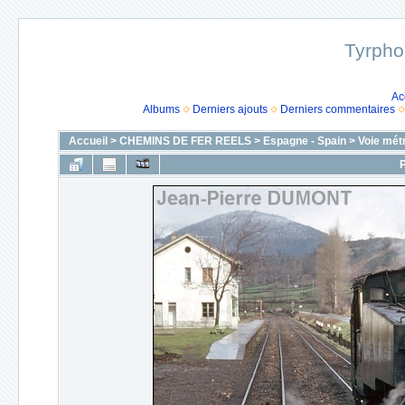
Tyrpho
Ac
Albums
Derniers ajouts
Derniers commentaires
Accueil
>
CHEMINS DE FER REELS
>
Espagne - Spain
>
Voie mét
P