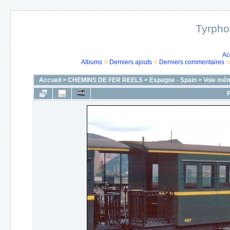
Tyrpho
Ac
Albums
Derniers ajouts
Derniers commentaires
Accueil
>
CHEMINS DE FER REELS
>
Espagne - Spain
>
Voie mét
P