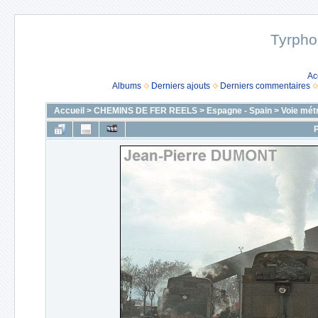
Tyrpho
Ac
Albums
Derniers ajouts
Derniers commentaires
Accueil
>
CHEMINS DE FER REELS
>
Espagne - Spain
>
Voie mét
P