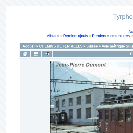
Tyrpho
Ac
Albums
Derniers ajouts
Derniers commentaires
Accueil
>
CHEMINS DE FER REELS
>
Suisse
>
Voie métrique Sui
P