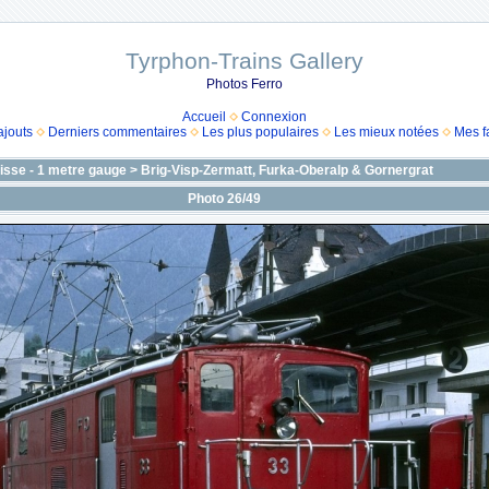
Tyrphon-Trains Gallery
Photos Ferro
Accueil
Connexion
ajouts
Derniers commentaires
Les plus populaires
Les mieux notées
Mes f
isse - 1 metre gauge
>
Brig-Visp-Zermatt, Furka-Oberalp & Gornergrat
Photo 26/49