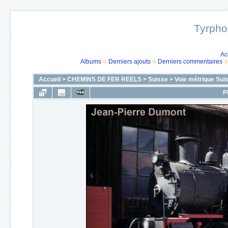
Tyrpho
Ac
Albums
Derniers ajouts
Derniers commentaires
Accueil
>
CHEMINS DE FER REELS
>
Suisse
>
Voie métrique Sui
P