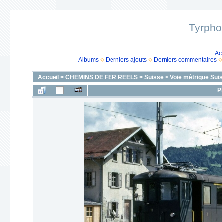
Tyrpho
Ac
Albums
Derniers ajouts
Derniers commentaires
Accueil
>
CHEMINS DE FER REELS
>
Suisse
>
Voie métrique Sui
P