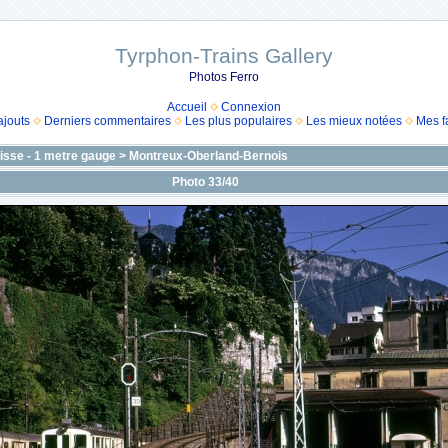
Tyrphon-Trains Gallery
Photos Ferro
Accueil
Connexion
ajouts
Derniers commentaires
Les plus populaires
Les mieux notées
Mes f
isse - 1 metre gauge
>
Montreux-Oberland-Bernois
Photo 33/40