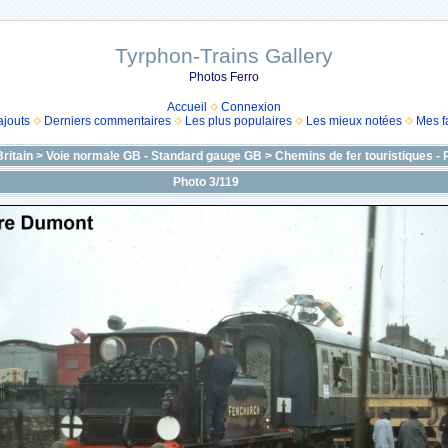
Tyrphon-Trains Gallery
Photos Ferro
Accueil
Connexion
ajouts
Derniers commentaires
Les plus populaires
Les mieux notées
Mes f
ritain
>
Voie normale GB - Standard gauge GB
>
Chemins de fer touristiques -
Photo 3/119