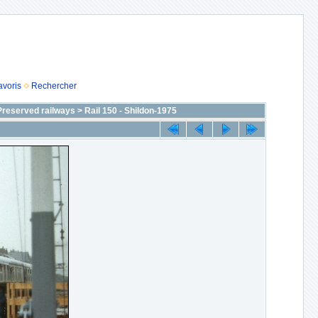
avoris
Rechercher
 Preserved railways
>
Rail 150 - Shildon-1975