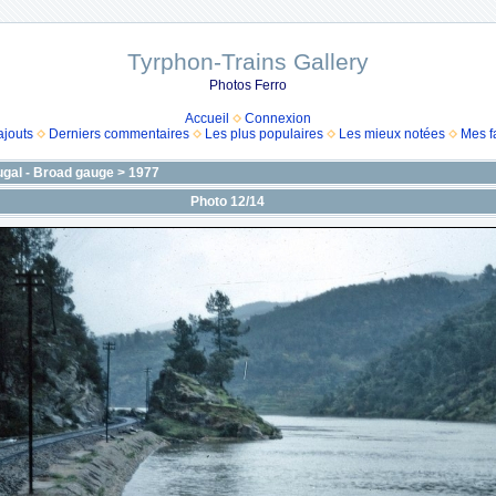
Tyrphon-Trains Gallery
Photos Ferro
Accueil
Connexion
ajouts
Derniers commentaires
Les plus populaires
Les mieux notées
Mes f
ugal - Broad gauge
>
1977
Photo 12/14