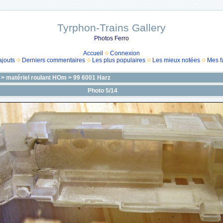
Tyrphon-Trains Gallery
Photos Ferro
Accueil
Connexion
ajouts
Derniers commentaires
Les plus populaires
Les mieux notées
Mes f
>
matériel roulant HOm
>
99 6001 Harz
Photo 5/14