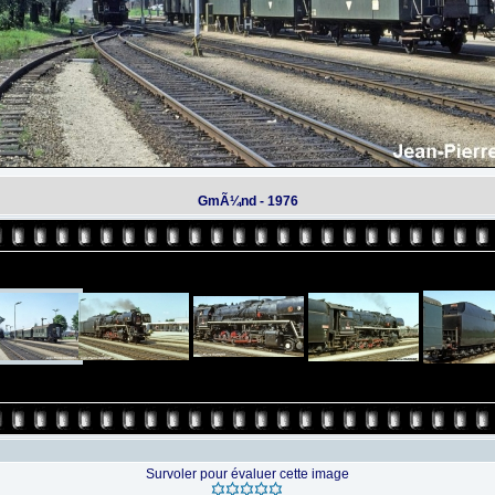
GmÃ¼nd - 1976
Survoler pour évaluer cette image