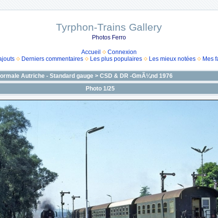
Tyrphon-Trains Gallery
Photos Ferro
Accueil
Connexion
ajouts
Derniers commentaires
Les plus populaires
Les mieux notées
Mes f
normale Autriche - Standard gauge
>
CSD & DR -GmÃ¼nd 1976
Photo 1/25