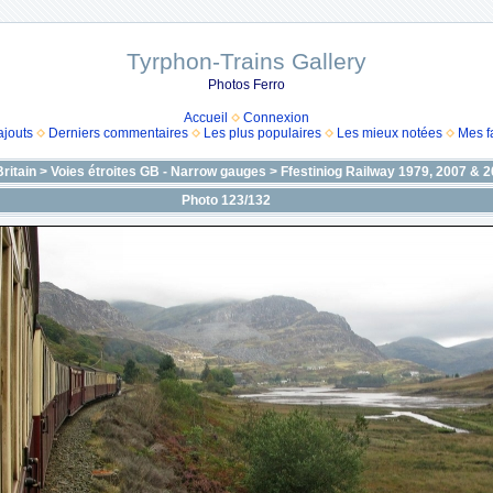
Tyrphon-Trains Gallery
Photos Ferro
Accueil
Connexion
ajouts
Derniers commentaires
Les plus populaires
Les mieux notées
Mes f
ritain
>
Voies étroites GB - Narrow gauges
>
Ffestiniog Railway 1979, 2007 & 
Photo 123/132