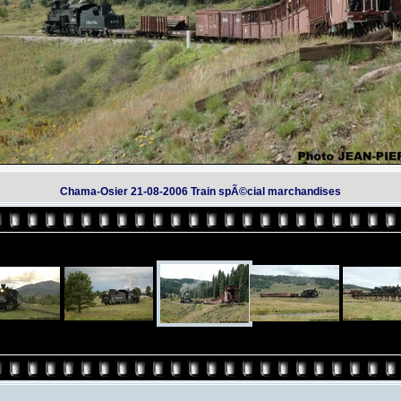
Chama-Osier 21-08-2006 Train spÃ©cial marchandises