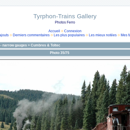
Tyrphon-Trains Gallery
Photos Ferro
Accueil
Connexion
ajouts
Derniers commentaires
Les plus populaires
Les mieux notées
Mes f
 - narrow gauges
>
Cumbres & Toltec
Photo 35/75