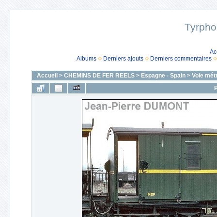
Tyrpho
Ac
Albums
Derniers ajouts
Derniers commentaires
Accueil
>
CHEMINS DE FER REELS
>
Espagne - Spain
>
Voie mét
P