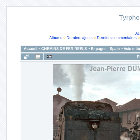
Tyrpho
Ac
Albums
Derniers ajouts
Derniers commentaires
Accueil
>
CHEMINS DE FER REELS
>
Espagne - Spain
>
Voie mét
P