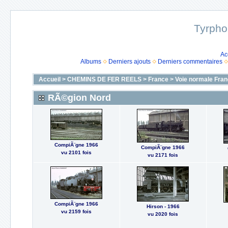
Tyrpho
Ac
Albums
Derniers ajouts
Derniers commentaires
Accueil
>
CHEMINS DE FER REELS
>
France
>
Voie normale Fran
RÃ©gion Nord
CompiÃ¨gne 1966
CompiÃ¨gne 1966
vu 2101 fois
vu 2171 fois
CompiÃ¨gne 1966
Hirson - 1966
vu 2159 fois
vu 2020 fois