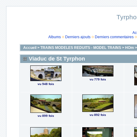
Tyrpho
Ac
Albums
Derniers ajouts
Derniers commentaires
Accueil
>
TRAINS MODELES REDUITS - MODEL TRAINS
>
HOm
Viaduc de St Tyrphon
vu 779 fois
vu 948 fois
vu 892 fois
vu 899 fois