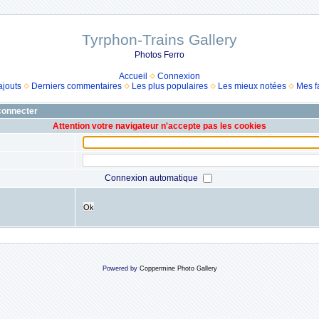
Tyrphon-Trains Gallery
Photos Ferro
Accueil
Connexion
ajouts
Derniers commentaires
Les plus populaires
Les mieux notées
Mes f
 connecter
Attention votre navigateur n'accepte pas les cookies
Connexion automatique
Ok
Powered by
Coppermine Photo Gallery