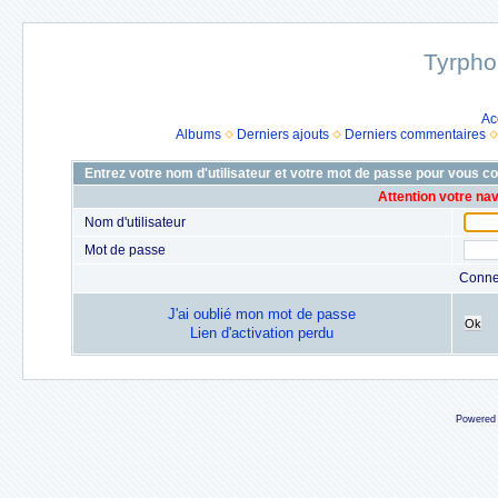
Tyrpho
Ac
Albums
Derniers ajouts
Derniers commentaires
Entrez votre nom d'utilisateur et votre mot de passe pour vous c
Attention votre na
Nom d'utilisateur
Mot de passe
Conne
J'ai oublié mon mot de passe
Ok
Lien d'activation perdu
Powered