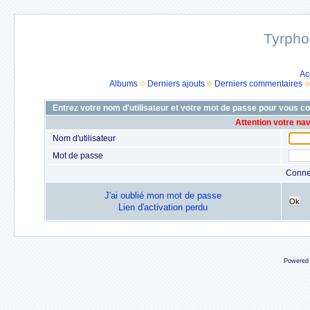
Tyrpho
Ac
Albums
Derniers ajouts
Derniers commentaires
Entrez votre nom d'utilisateur et votre mot de passe pour vous c
Attention votre na
Nom d'utilisateur
Mot de passe
Conne
J'ai oublié mon mot de passe
Ok
Lien d'activation perdu
Powered