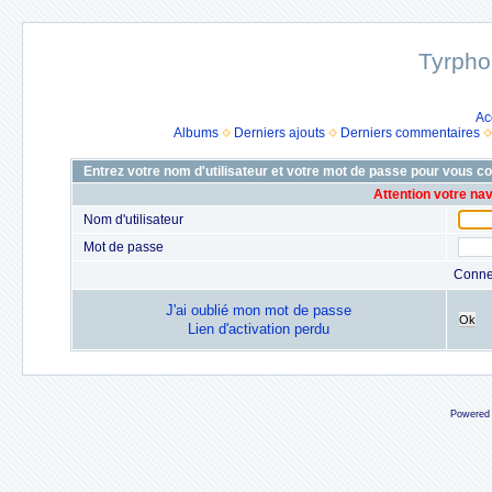
Tyrpho
Ac
Albums
Derniers ajouts
Derniers commentaires
Entrez votre nom d'utilisateur et votre mot de passe pour vous c
Attention votre na
Nom d'utilisateur
Mot de passe
Conne
J'ai oublié mon mot de passe
Ok
Lien d'activation perdu
Powered