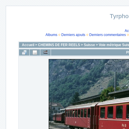
Tyrpho
Ac
Albums
Derniers ajouts
Derniers commentaires
Accueil
>
CHEMINS DE FER REELS
>
Suisse
>
Voie métrique Sui
P