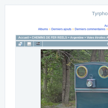
Tyrpho
Ac
Albums
Derniers ajouts
Derniers commentaires
Accueil
>
CHEMINS DE FER REELS
>
Argentine
>
Voies étroites 