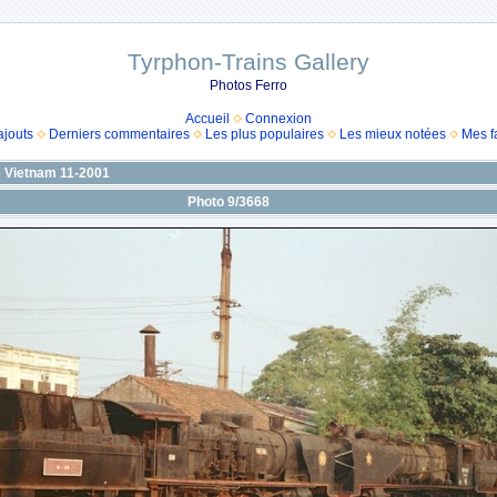
Tyrphon-Trains Gallery
Photos Ferro
Accueil
Connexion
ajouts
Derniers commentaires
Les plus populaires
Les mieux notées
Mes f
 Vietnam 11-2001
Photo 9/3668