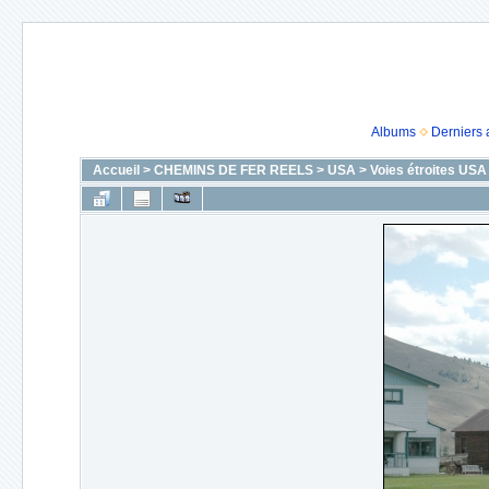
Albums
Derniers 
Accueil
>
CHEMINS DE FER REELS
>
USA
>
Voies étroites USA