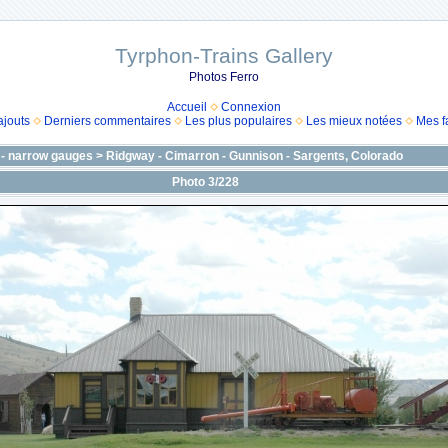
Tyrphon-Trains Gallery
Photos Ferro
Accueil
Connexion
ajouts
Derniers commentaires
Les plus populaires
Les mieux notées
Mes f
 - narrow gauges
>
Ridgway - Cimarron - Gunnison - Sargents, Colorado
Photo 3/228