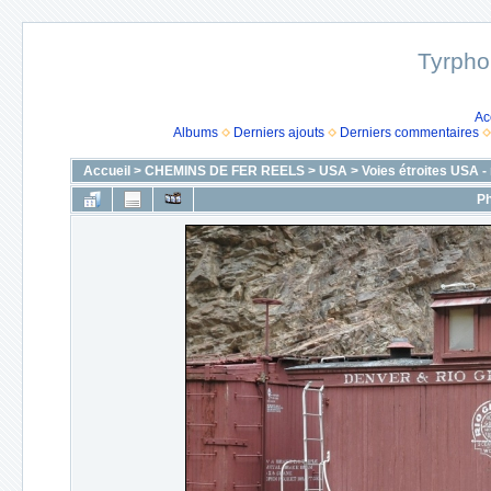
Tyrpho
Ac
Albums
Derniers ajouts
Derniers commentaires
Accueil
>
CHEMINS DE FER REELS
>
USA
>
Voies étroites USA 
Ph