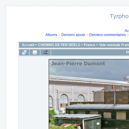
Tyrpho
Ac
Albums
Derniers ajouts
Derniers commentaires
Accueil
>
CHEMINS DE FER REELS
>
France
>
Voie normale Fran
P