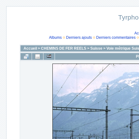
Tyrpho
Ac
Albums
Derniers ajouts
Derniers commentaires
Accueil
>
CHEMINS DE FER REELS
>
Suisse
>
Voie métrique Sui
P