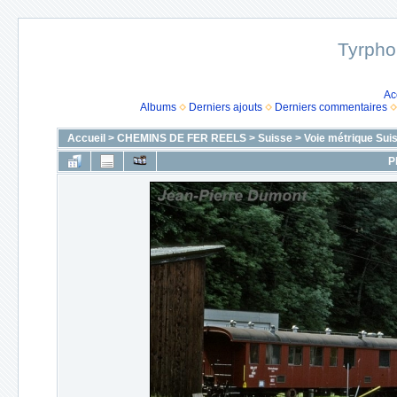
Tyrpho
Ac
Albums
Derniers ajouts
Derniers commentaires
Accueil
>
CHEMINS DE FER REELS
>
Suisse
>
Voie métrique Sui
P