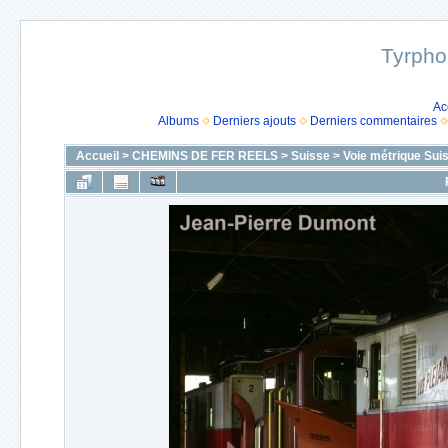
Tyrpho
Ac
Albums
Derniers ajouts
Derniers commentaires
Accueil
>
CHEMINS DE FER REELS
>
Suisse
>
Voie métrique Sui