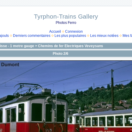
Tyrphon-Trains Gallery
Photos Ferro
Accueil
Connexion
ajouts
Derniers commentaires
Les plus populaires
Les mieux notées
Mes f
isse - 1 metre gauge
>
Chemins de fer Electriques Veveysans
Photo 2/6