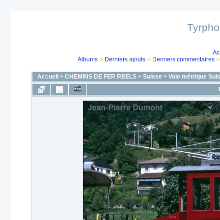
Tyrpho
Ac
Albums
Derniers ajouts
Derniers commentaires
Accueil
>
CHEMINS DE FER REELS
>
Suisse
>
Voie métrique Sui