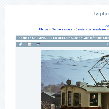
Tyrpho
Ac
Albums
Derniers ajouts
Derniers commentaires
Accueil
>
CHEMINS DE FER REELS
>
Suisse
>
Voie métrique Sui
P