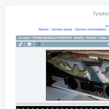
Tyrpho
Ac
Albums
Derniers ajouts
Derniers commentaires
Accueil
>
TRAINS MODELES REDUITS - MODEL TRAINS
>
HOm
P