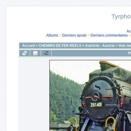
Tyrpho
Ac
Albums
Derniers ajouts
Derniers commentaires
Accueil
>
CHEMINS DE FER REELS
>
Autriche - Austria
>
Voie no
P