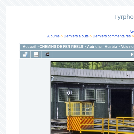
Tyrpho
Ac
Albums
Derniers ajouts
Derniers commentaires
Accueil
>
CHEMINS DE FER REELS
>
Autriche - Austria
>
Voie no
P