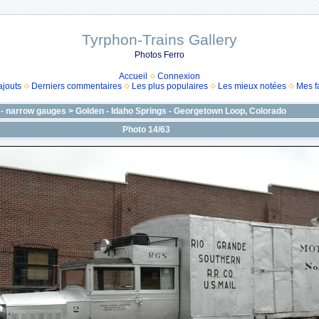
Tyrphon-Trains Gallery
Photos Ferro
Accueil
Connexion
ajouts
Derniers commentaires
Les plus populaires
Les mieux notées
Mes f
 - narrow gauges
>
Golden - Idaho Springs - Georgetown Loop, Colorado
Photo 14/63