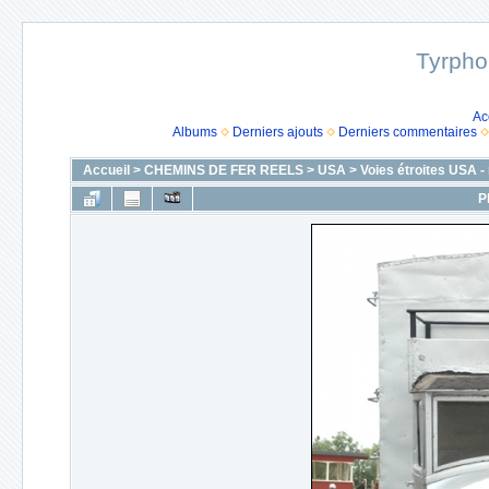
Tyrpho
Ac
Albums
Derniers ajouts
Derniers commentaires
Accueil
>
CHEMINS DE FER REELS
>
USA
>
Voies étroites USA 
P